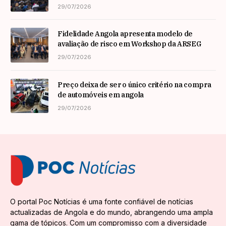
especialista internacional Nadim Habib
29/07/2026
Fidelidade Angola apresenta modelo de
avaliação de risco em Workshop da ARSEG
29/07/2026
Preço deixa de ser o único critério na compra
de automóveis em angola
29/07/2026
O portal Poc Notícias é uma fonte confiável de notícias
actualizadas de Angola e do mundo, abrangendo uma ampla
gama de tópicos. Com um compromisso com a diversidade