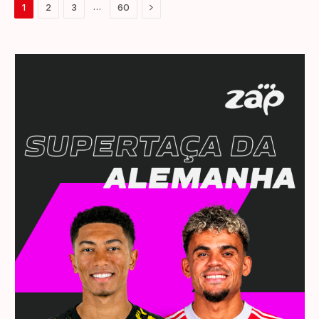
Next
…
1
2
3
60