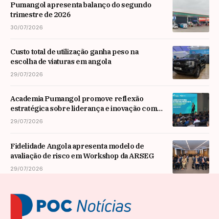
Pumangol apresenta balanço do segundo
trimestre de 2026
30/07/2026
Custo total de utilização ganha peso na
escolha de viaturas em angola
29/07/2026
Academia Pumangol promove reflexão
estratégica sobre liderança e inovação com
especialista internacional Nadim Habib
29/07/2026
Fidelidade Angola apresenta modelo de
avaliação de risco em Workshop da ARSEG
29/07/2026