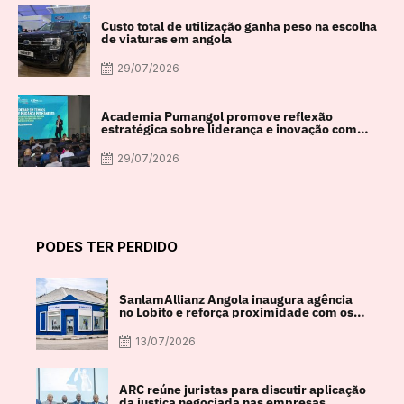
Custo total de utilização ganha peso na escolha
de viaturas em angola
29/07/2026
Academia Pumangol promove reflexão
estratégica sobre liderança e inovação com
especialista internacional Nadim Habib
29/07/2026
PODES TER PERDIDO
SanlamAllianz Angola inaugura agência
no Lobito e reforça proximidade com os
clientes
13/07/2026
ARC reúne juristas para discutir aplicação
da justiça negociada nas empresas