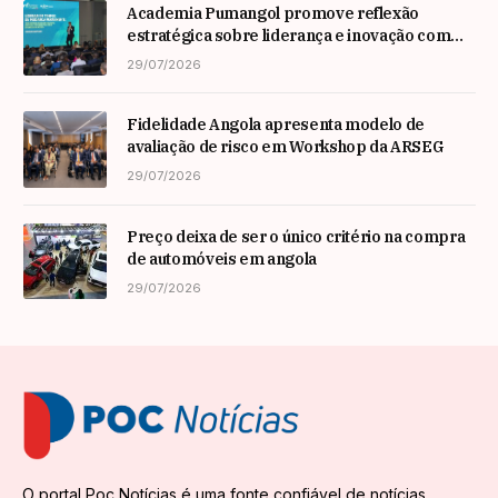
Academia Pumangol promove reflexão
estratégica sobre liderança e inovação com
especialista internacional Nadim Habib
29/07/2026
Fidelidade Angola apresenta modelo de
avaliação de risco em Workshop da ARSEG
29/07/2026
Preço deixa de ser o único critério na compra
de automóveis em angola
29/07/2026
O portal Poc Notícias é uma fonte confiável de notícias