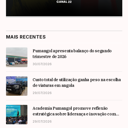
MAIS RECENTES
Pumangol apresenta balanço do segundo
trimestre de 2026
30/07/2026
Custo total de utilização ganha peso na escolha
de viaturas em angola
29/07/2026
Academia Pumangol promove reflexão
estratégica sobre liderança e inovação com
especialista internacional Nadim Habib
29/07/2026