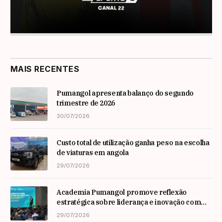
MAIS RECENTES
Pumangol apresenta balanço do segundo
trimestre de 2026
30/07/2026
Custo total de utilização ganha peso na escolha
de viaturas em angola
29/07/2026
Academia Pumangol promove reflexão
estratégica sobre liderança e inovação com
especialista internacional Nadim Habib
29/07/2026