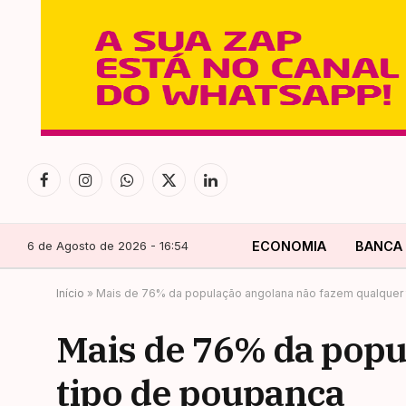
Facebook
Instagram
WhatsApp
X
LinkedIn
(Twitter)
6 de Agosto de 2026 - 16:54
ECONOMIA
BANCA
Início
»
Mais de 76% da população angolana não fazem qualquer
Mais de 76% da popu
tipo de poupança