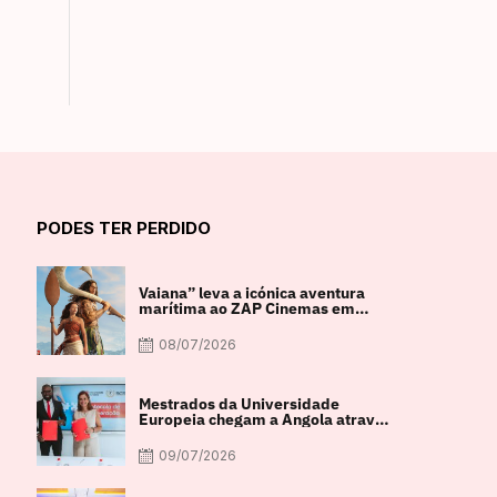
PODES TER PERDIDO
Vaiana” leva a icónica aventura
marítima ao ZAP Cinemas em
imagem real
08/07/2026
Mestrados da Universidade
Europeia chegam a Angola através
de parceria com a FACUL
09/07/2026