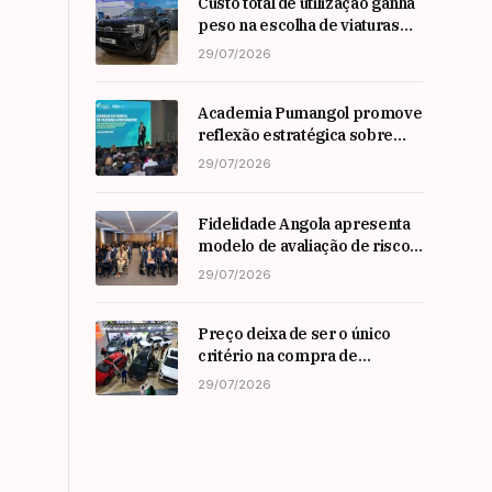
Custo total de utilização ganha
peso na escolha de viaturas
em angola
29/07/2026
Academia Pumangol promove
reflexão estratégica sobre
liderança e inovação com
29/07/2026
especialista internacional
Nadim Habib
Fidelidade Angola apresenta
modelo de avaliação de risco
em Workshop da ARSEG
29/07/2026
Preço deixa de ser o único
critério na compra de
automóveis em angola
29/07/2026