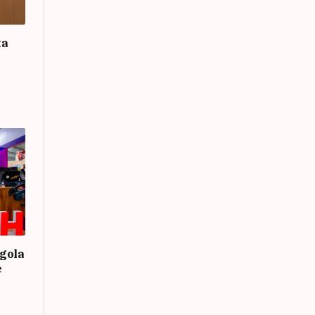
ta
gola
e