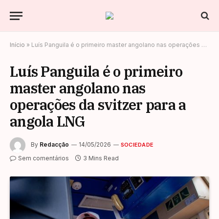
Início
»
Luís Panguila é o primeiro master angolano nas operações da svitzer para a angola LNG
Luís Panguila é o primeiro
master angolano nas
operações da svitzer para a
angola LNG
By
Redacção
14/05/2026
SOCIEDADE
Sem comentários
3 Mins Read