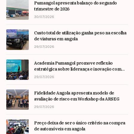
Pumangol apresenta balanço do segundo
trimestre de 2026
30/07/2026
Custo total de utilização ganha peso na escolha
de viaturas em angola
29/07/2026
Academia Pumangol promove reflexão
estratégica sobre liderança e inovação com
especialista internacional Nadim Habib
29/07/2026
Fidelidade Angola apresenta modelo de
avaliação de risco em Workshop da ARSEG
29/07/2026
Preço deixa de ser o único critério na compra
de automóveis em angola