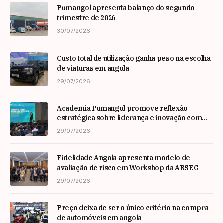
Pumangol apresenta balanço do segundo
trimestre de 2026
30/07/2026
Custo total de utilização ganha peso na escolha
de viaturas em angola
29/07/2026
Academia Pumangol promove reflexão
estratégica sobre liderança e inovação com
especialista internacional Nadim Habib
29/07/2026
Fidelidade Angola apresenta modelo de
avaliação de risco em Workshop da ARSEG
29/07/2026
Preço deixa de ser o único critério na compra
de automóveis em angola