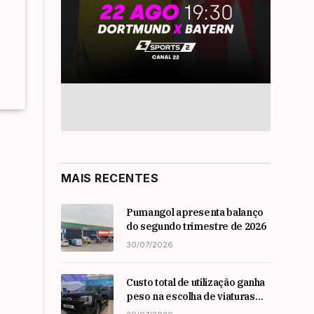
MAIS RECENTES
Pumangol apresenta balanço
do segundo trimestre de 2026
30/07/2026
Custo total de utilização ganha
peso na escolha de viaturas
em angola