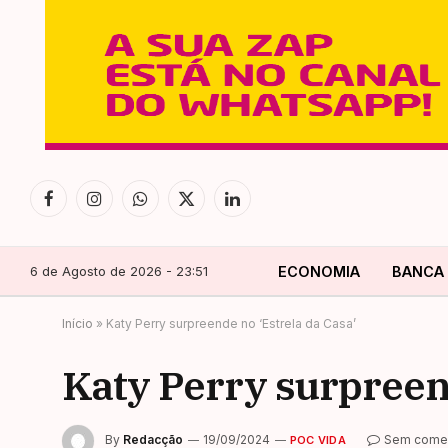
Facebook
Instagram
WhatsApp
X
LinkedIn
(Twitter)
6 de Agosto de 2026 - 23:51
ECONOMIA
BANCA
Início
»
Katy Perry surpreende no ‘Estrela da Casa’
Katy Perry surpreend
By
Redacção
19/09/2024
Sem comen
POC VIDA