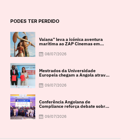
PODES TER PERDIDO
Vaiana” leva a icónica aventura
marítima ao ZAP Cinemas em
imagem real
08/07/2026
Mestrados da Universidade
Europeia chegam a Angola através
de parceria com a FACUL
09/07/2026
Conferência Angolana de
Compliance reforça debate sobre
integridade e crescimento
económico
09/07/2026