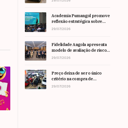
29/07/2026
Academia Pumangol promove
reflexão estratégica sobre
liderança e inovação com
29/07/2026
especialista internacional
Nadim Habib
Fidelidade Angola apresenta
modelo de avaliação de risco
em Workshop da ARSEG
29/07/2026
Preço deixa de ser o único
critério na compra de
automóveis em angola
29/07/2026