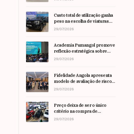
Custo total de utilização ganha
peso na escolha de viaturas
em angola
29/07/2026
Academia Pumangol promove
reflexão estratégica sobre
liderança e inovação com
29/07/2026
especialista internacional
Nadim Habib
Fidelidade Angola apresenta
modelo de avaliação de risco
em Workshop da ARSEG
29/07/2026
Preço deixa de ser o único
critério na compra de
automóveis em angola
29/07/2026