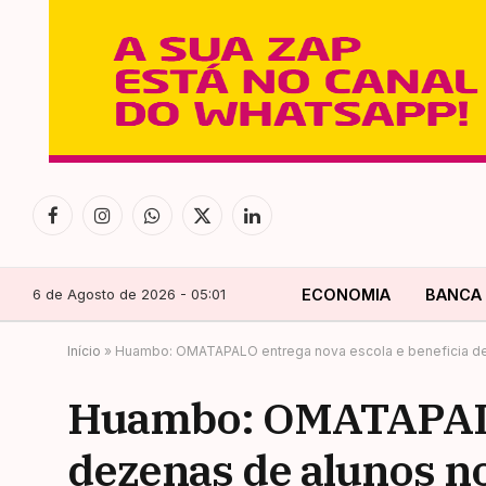
Facebook
Instagram
WhatsApp
X
LinkedIn
(Twitter)
6 de Agosto de 2026 - 05:01
ECONOMIA
BANCA
Início
»
Huambo: OMATAPALO entrega nova escola e beneficia dez
Huambo: OMATAPALO 
dezenas de alunos n