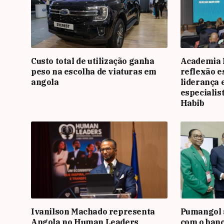
Custo total de utilização ganha
Academia
peso na escolha de viaturas em
reflexão e
angola
liderança 
especialis
Habib
Ivanilson Machado representa
Pumangol 
Angola no Human Leaders
com o banc