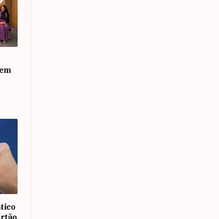
 em
tico
rtão