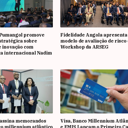
 Pumangol promove
Fidelidade Angola apresenta
stratégica sobre
modelo de avaliação de risco
e inovação com
Workshop da ARSEG
ta internacional Nadim
assina memorandos
Visa, Banco Millennium Atlân
o millennium atlântico
e EMIS Lançam o Primeiro Ca