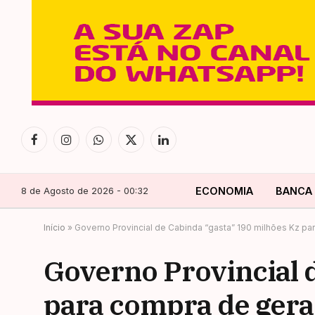
Facebook
Instagram
WhatsApp
X
LinkedIn
(Twitter)
8 de Agosto de 2026 - 00:32
ECONOMIA
BANCA
Início
»
Governo Provincial de Cabinda “gasta” 190 milhões Kz pa
Governo Provincial 
para compra de ger