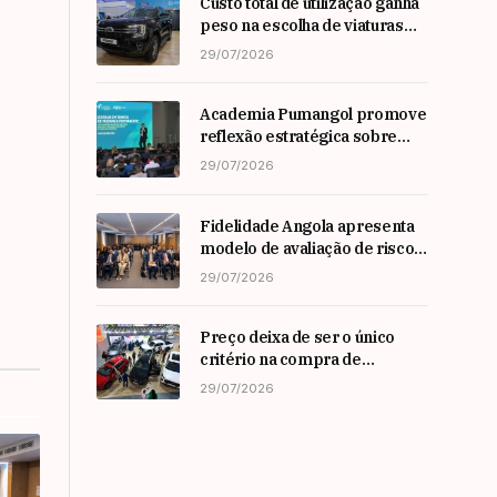
Custo total de utilização ganha
peso na escolha de viaturas
em angola
29/07/2026
Academia Pumangol promove
reflexão estratégica sobre
liderança e inovação com
29/07/2026
especialista internacional
Nadim Habib
Fidelidade Angola apresenta
modelo de avaliação de risco
em Workshop da ARSEG
29/07/2026
Preço deixa de ser o único
critério na compra de
automóveis em angola
29/07/2026