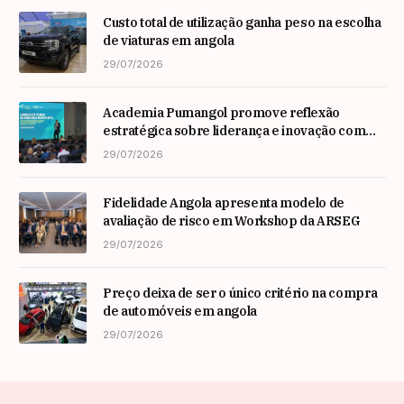
Custo total de utilização ganha peso na escolha
de viaturas em angola
29/07/2026
Academia Pumangol promove reflexão
estratégica sobre liderança e inovação com
especialista internacional Nadim Habib
29/07/2026
Fidelidade Angola apresenta modelo de
avaliação de risco em Workshop da ARSEG
29/07/2026
Preço deixa de ser o único critério na compra
de automóveis em angola
29/07/2026