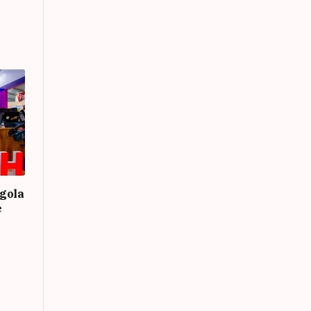
gola
e