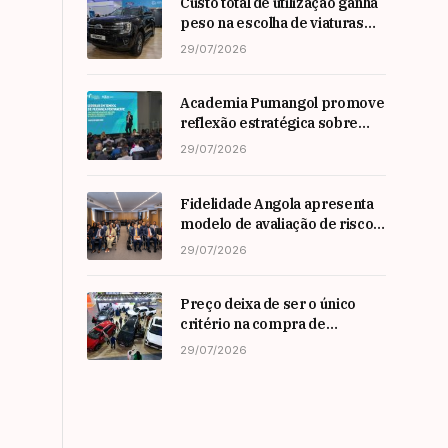
Custo total de utilização ganha
peso na escolha de viaturas
em angola
29/07/2026
Academia Pumangol promove
reflexão estratégica sobre
liderança e inovação com
29/07/2026
especialista internacional
Nadim Habib
Fidelidade Angola apresenta
modelo de avaliação de risco
em Workshop da ARSEG
29/07/2026
Preço deixa de ser o único
critério na compra de
automóveis em angola
29/07/2026