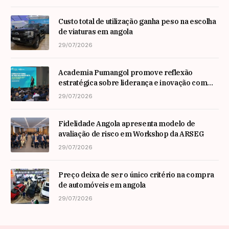
Custo total de utilização ganha peso na escolha
de viaturas em angola
29/07/2026
Academia Pumangol promove reflexão
estratégica sobre liderança e inovação com
especialista internacional Nadim Habib
29/07/2026
Fidelidade Angola apresenta modelo de
avaliação de risco em Workshop da ARSEG
29/07/2026
Preço deixa de ser o único critério na compra
de automóveis em angola
29/07/2026