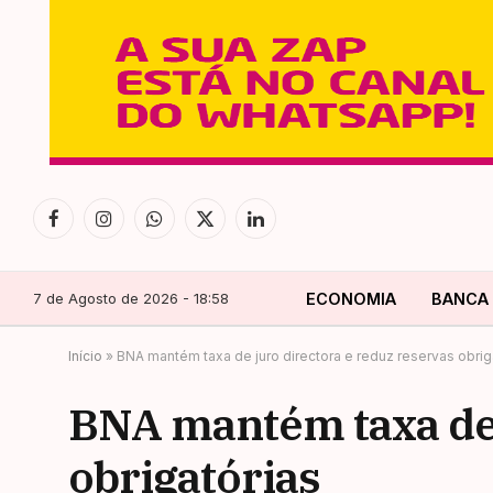
Facebook
Instagram
WhatsApp
X
LinkedIn
(Twitter)
7 de Agosto de 2026 - 18:58
ECONOMIA
BANCA
Início
»
BNA mantém taxa de juro directora e reduz reservas obrig
BNA mantém taxa de 
obrigatórias