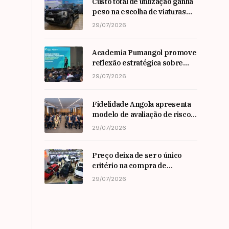
Custo total de utilização ganha
peso na escolha de viaturas
em angola
29/07/2026
Academia Pumangol promove
reflexão estratégica sobre
liderança e inovação com
29/07/2026
especialista internacional
Nadim Habib
Fidelidade Angola apresenta
modelo de avaliação de risco
em Workshop da ARSEG
29/07/2026
Preço deixa de ser o único
critério na compra de
automóveis em angola
29/07/2026