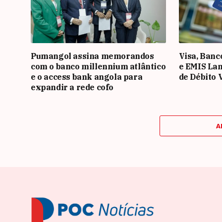
Pumangol assina memorandos
Visa, Banc
com o banco millennium atlântico
e EMIS La
e o access bank angola para
de Débito 
expandir a rede cofo
A