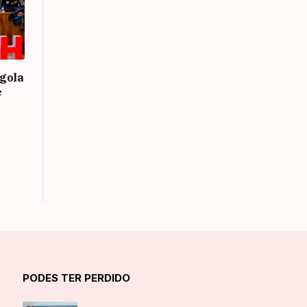
gola
e
PODES TER PERDIDO