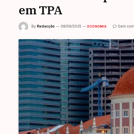
em TPA
By
Redacção
08/09/2025
Sem com
ECONOMIA