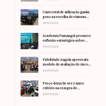
Custo total de utilização ganha
peso na escolha de viaturas
em angola
29/07/2026
Academia Pumangol promove
reflexão estratégica sobre
liderança e inovação com
29/07/2026
especialista internacional
Nadim Habib
Fidelidade Angola apresenta
modelo de avaliação de risco
em Workshop da ARSEG
29/07/2026
Preço deixa de ser o único
critério na compra de
automóveis em angola
29/07/2026