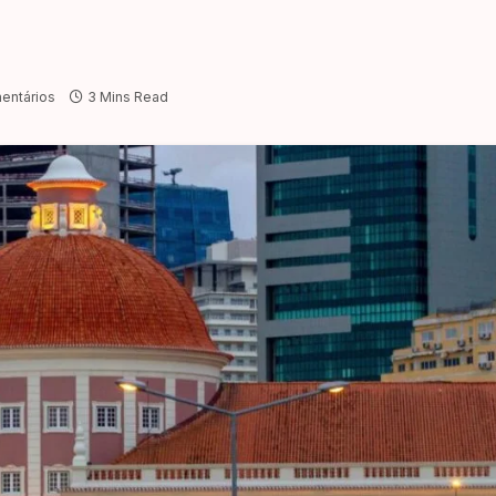
entários
3 Mins Read