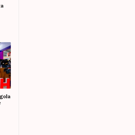
ta
gola
e