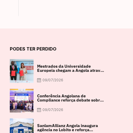
PODES TER PERDIDO
Mestrados da Universidade
Europeia chegam a Angola através
de parceria com a FACUL
09/07/2026
Conferência Angolana de
Compliance reforça debate sobre
integridade e crescimento
económico
09/07/2026
SanlamAllianz Angola inaugura
agência no Lobito e reforça