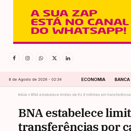
Facebook
Instagram
WhatsApp
X
LinkedIn
(Twitter)
8 de Agosto de 2026 - 02:34
ECONOMIA
BANCA
Início
»
BNA estabelece limites de Kz 9 milhões em transferênci
BNA estabelece limi
transferências por 