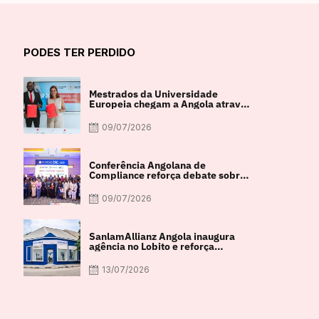
PODES TER PERDIDO
Mestrados da Universidade
Europeia chegam a Angola através
de parceria com a FACUL
09/07/2026
Conferência Angolana de
Compliance reforça debate sobre
integridade e crescimento
económico
09/07/2026
SanlamAllianz Angola inaugura
agência no Lobito e reforça
proximidade com os clientes
13/07/2026