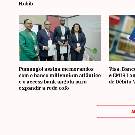
Habib
Pumangol assina memorandos
Visa, Banc
com o banco millennium atlântico
e EMIS La
e o access bank angola para
de Débito 
expandir a rede cofo
A