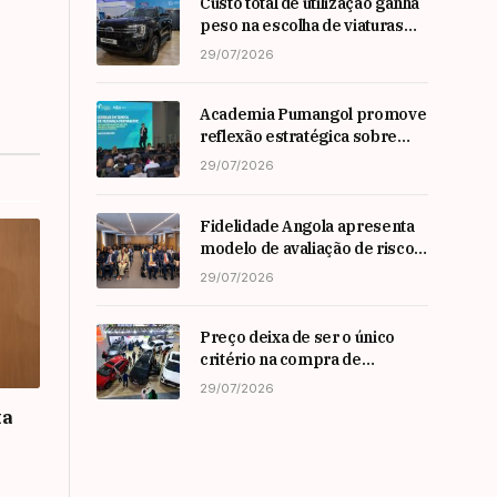
Custo total de utilização ganha
peso na escolha de viaturas
em angola
29/07/2026
Academia Pumangol promove
reflexão estratégica sobre
liderança e inovação com
29/07/2026
especialista internacional
Nadim Habib
Fidelidade Angola apresenta
modelo de avaliação de risco
em Workshop da ARSEG
29/07/2026
Preço deixa de ser o único
critério na compra de
automóveis em angola
29/07/2026
ta