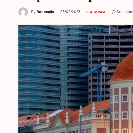
By
Redacção
05/08/2025
Sem com
ECONOMIA