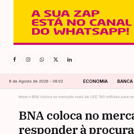
Facebook
Instagram
WhatsApp
X
LinkedIn
(Twitter)
8 de Agosto de 2026 - 06:02
ECONOMIA
BANCA
Início
»
BNA coloca no mercado mais de USD 160 milhões para res
BNA coloca no merc
responder à procura