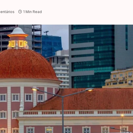
entários
1 Min Read