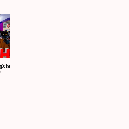
gola
e