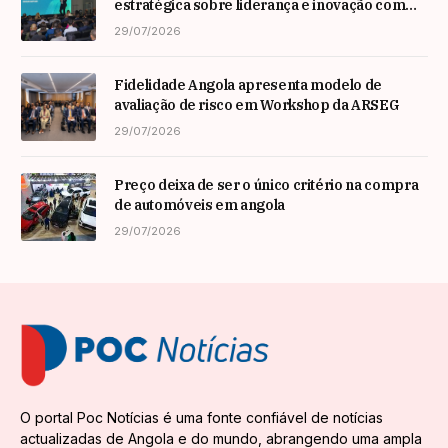
estratégica sobre liderança e inovação com
especialista internacional Nadim Habib
29/07/2026
Fidelidade Angola apresenta modelo de
avaliação de risco em Workshop da ARSEG
29/07/2026
Preço deixa de ser o único critério na compra
de automóveis em angola
29/07/2026
O portal Poc Notícias é uma fonte confiável de notícias
actualizadas de Angola e do mundo, abrangendo uma ampla