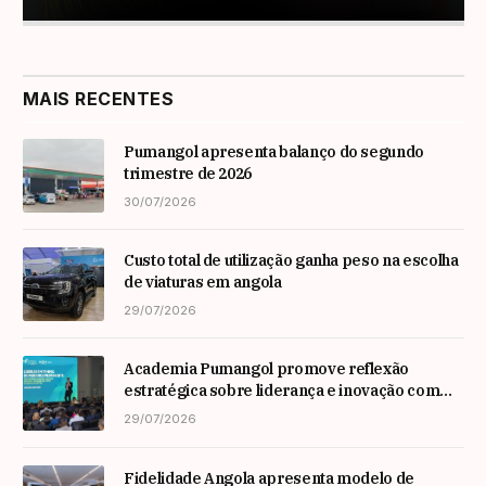
MAIS RECENTES
Pumangol apresenta balanço do segundo
trimestre de 2026
30/07/2026
Custo total de utilização ganha peso na escolha
de viaturas em angola
29/07/2026
Academia Pumangol promove reflexão
estratégica sobre liderança e inovação com
especialista internacional Nadim Habib
29/07/2026
Fidelidade Angola apresenta modelo de