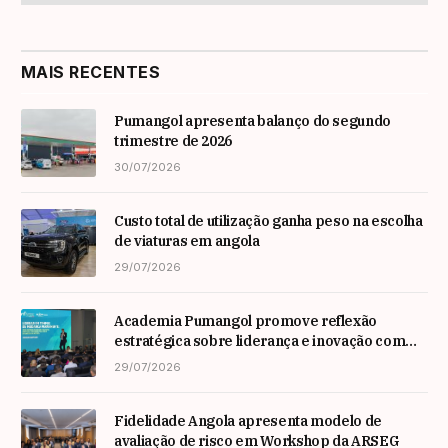
MAIS RECENTES
Pumangol apresenta balanço do segundo
trimestre de 2026
30/07/2026
Custo total de utilização ganha peso na escolha
de viaturas em angola
29/07/2026
Academia Pumangol promove reflexão
estratégica sobre liderança e inovação com
especialista internacional Nadim Habib
29/07/2026
Fidelidade Angola apresenta modelo de
avaliação de risco em Workshop da ARSEG