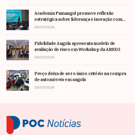
Academia Pumangol promove reflexão
estratégica sobre liderança e inovação com
especialista internacional Nadim Habib
29/07/2026
Fidelidade Angola apresenta modelo de
avaliação de risco em Workshop da ARSEG
29/07/2026
Preço deixa de ser o único critério na compra
de automóveis em angola
29/07/2026