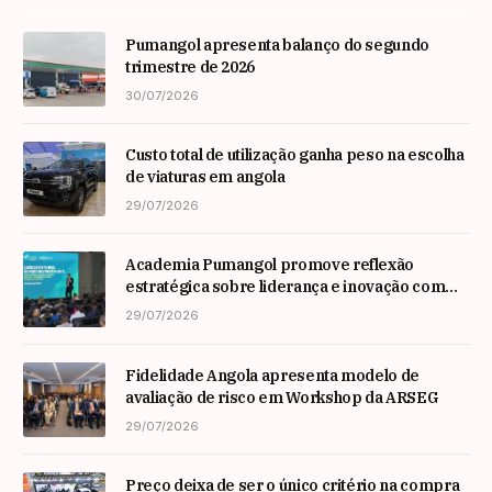
Pumangol apresenta balanço do segundo
trimestre de 2026
30/07/2026
Custo total de utilização ganha peso na escolha
de viaturas em angola
29/07/2026
Academia Pumangol promove reflexão
estratégica sobre liderança e inovação com
especialista internacional Nadim Habib
29/07/2026
Fidelidade Angola apresenta modelo de
avaliação de risco em Workshop da ARSEG
29/07/2026
Preço deixa de ser o único critério na compra