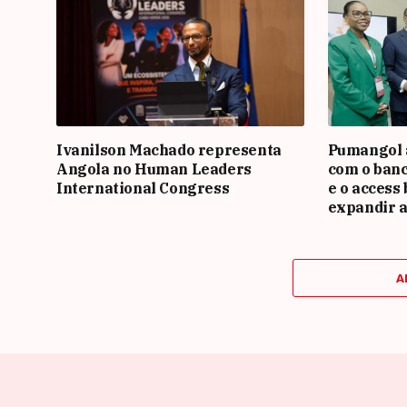
Ivanilson Machado representa
Pumangol 
Angola no Human Leaders
com o banc
International Congress
e o access
expandir a
A