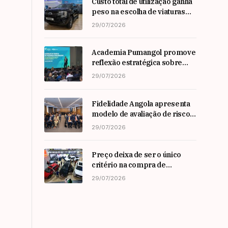
Custo total de utilização ganha
peso na escolha de viaturas
em angola
29/07/2026
Academia Pumangol promove
reflexão estratégica sobre
liderança e inovação com
29/07/2026
especialista internacional
Nadim Habib
Fidelidade Angola apresenta
modelo de avaliação de risco
em Workshop da ARSEG
29/07/2026
Preço deixa de ser o único
critério na compra de
automóveis em angola
29/07/2026