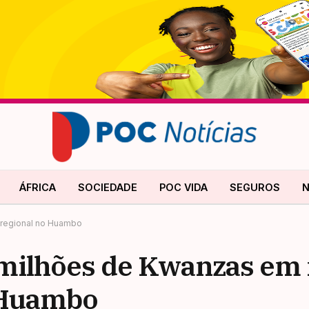
ÁFRICA
SOCIEDADE
POC VIDA
SEGUROS
N
o regional no Huambo
l milhões de Kwanzas em
o Huambo