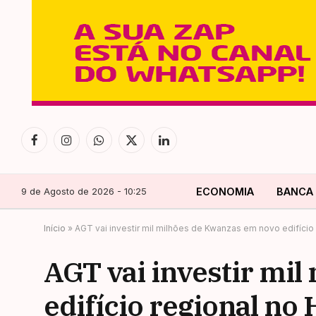
Facebook
Instagram
WhatsApp
X
LinkedIn
(Twitter)
9 de Agosto de 2026 - 10:25
ECONOMIA
BANCA
Início
»
AGT vai investir mil milhões de Kwanzas em novo edifíci
AGT vai investir mi
edifício regional n