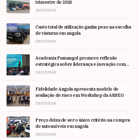
trimestre de 2026
30/07/2026
Custo total de utilização ganha peso na escolha
de viaturas em angola
29/07/2026
Academia Pumangol promove reflexão
estratégica sobre liderança e inovação com
especialista internacional Nadim Habib
29/07/2026
Fidelidade Angola apresenta modelo de
avaliação de risco em Workshop da ARSEG
29/07/2026
Preço deixa de ser o único critério na compra
de automóveis em angola
29/07/2026