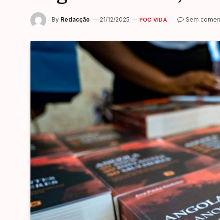
By
Redacção
21/12/2025
Sem coment
POC VIDA