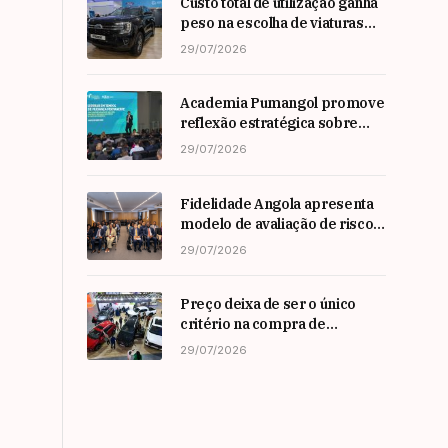
Custo total de utilização ganha
peso na escolha de viaturas
em angola
29/07/2026
Academia Pumangol promove
reflexão estratégica sobre
liderança e inovação com
29/07/2026
especialista internacional
Nadim Habib
Fidelidade Angola apresenta
modelo de avaliação de risco
em Workshop da ARSEG
29/07/2026
Preço deixa de ser o único
critério na compra de
automóveis em angola
29/07/2026