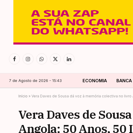
Facebook
Instagram
WhatsApp
X
LinkedIn
(Twitter)
7 de Agosto de 2026 - 15:43
ECONOMIA
BANCA
Início
»
Vera Daves de Sousa dá voz à memória colectiva no livro 
Vera Daves de Sousa 
Angola: 50 Anos, 50 