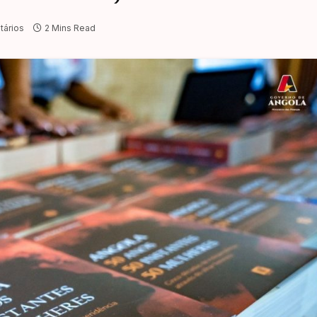
ários
2 Mins Read