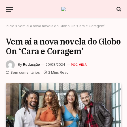
Início
»
Vem aí a nova novela do Globo On ‘Cara e Coragem’
Vem aí a nova novela do Globo
On ‘Cara e Coragem’
By
Redacção
20/08/2024
POC VIDA
Sem comentários
2 Mins Read