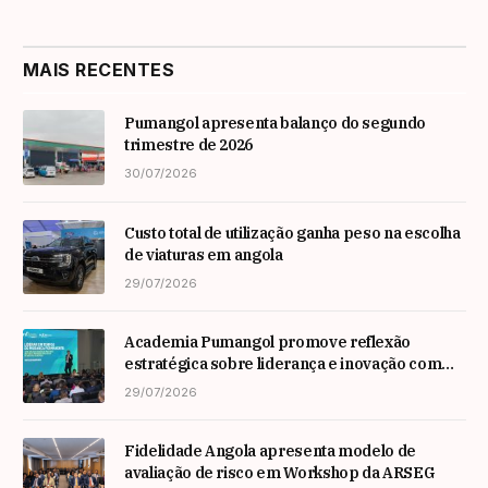
MAIS RECENTES
Pumangol apresenta balanço do segundo
trimestre de 2026
30/07/2026
Custo total de utilização ganha peso na escolha
de viaturas em angola
29/07/2026
Academia Pumangol promove reflexão
estratégica sobre liderança e inovação com
especialista internacional Nadim Habib
29/07/2026
Fidelidade Angola apresenta modelo de
avaliação de risco em Workshop da ARSEG