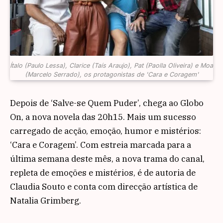
Ítalo (Paulo Lessa), Clarice (Taís Araujo), Pat (Paolla Oliveira) e Moa
(Marcelo Serrado), os protagonistas de 'Cara e Coragem'
Depois de ‘Salve-se Quem Puder’, chega ao Globo
On, a nova novela das 20h15. Mais um sucesso
carregado de acção, emoção, humor e mistérios:
‘Cara e Coragem’. Com estreia marcada para a
última semana deste mês, a nova trama do canal,
repleta de emoções e mistérios, é de autoria de
Claudia Souto e conta com direcção artística de
Natalia Grimberg.