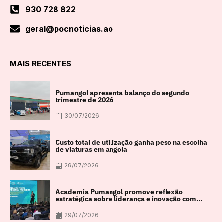
930 728 822
geral@pocnoticias.ao
MAIS RECENTES
Pumangol apresenta balanço do segundo
trimestre de 2026
30/07/2026
Custo total de utilização ganha peso na escolha
de viaturas em angola
29/07/2026
Academia Pumangol promove reflexão
estratégica sobre liderança e inovação com
especialista internacional Nadim Habib
29/07/2026