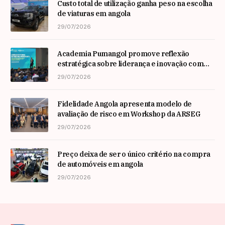
Custo total de utilização ganha peso na escolha
de viaturas em angola
29/07/2026
Academia Pumangol promove reflexão
estratégica sobre liderança e inovação com
especialista internacional Nadim Habib
29/07/2026
Fidelidade Angola apresenta modelo de
avaliação de risco em Workshop da ARSEG
29/07/2026
Preço deixa de ser o único critério na compra
de automóveis em angola
29/07/2026