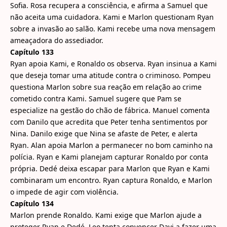
Sofia. Rosa recupera a consciência, e afirma a Samuel que
não aceita uma cuidadora. Kami e Marlon questionam Ryan
sobre a invasão ao salão. Kami recebe uma nova mensagem
ameaçadora do assediador.
Capítulo 133
Ryan apoia Kami, e Ronaldo os observa. Ryan insinua a Kami
que deseja tomar uma atitude contra o criminoso. Pompeu
questiona Marlon sobre sua reação em relação ao crime
cometido contra Kami. Samuel sugere que Pam se
especialize na gestão do chão de fábrica. Manuel comenta
com Danilo que acredita que Peter tenha sentimentos por
Nina. Danilo exige que Nina se afaste de Peter, e alerta
Ryan. Alan apoia Marlon a permanecer no bom caminho na
polícia. Ryan e Kami planejam capturar Ronaldo por conta
própria. Dedé deixa escapar para Marlon que Ryan e Kami
combinaram um encontro. Ryan captura Ronaldo, e Marlon
o impede de agir com violência.
Capítulo 134
Marlon prende Ronaldo. Kami exige que Marlon ajude a
proteger Ryan e Dedé. Leo tenta convencer Davi a fazer uma