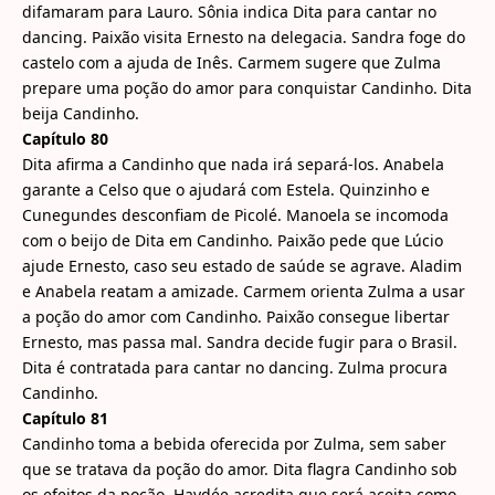
difamaram para Lauro. Sônia indica Dita para cantar no
dancing. Paixão visita Ernesto na delegacia. Sandra foge do
castelo com a ajuda de Inês. Carmem sugere que Zulma
prepare uma poção do amor para conquistar Candinho. Dita
beija Candinho.
Capítulo 80
Dita afirma a Candinho que nada irá separá-los. Anabela
garante a Celso que o ajudará com Estela. Quinzinho e
Cunegundes desconfiam de Picolé. Manoela se incomoda
com o beijo de Dita em Candinho. Paixão pede que Lúcio
ajude Ernesto, caso seu estado de saúde se agrave. Aladim
e Anabela reatam a amizade. Carmem orienta Zulma a usar
a poção do amor com Candinho. Paixão consegue libertar
Ernesto, mas passa mal. Sandra decide fugir para o Brasil.
Dita é contratada para cantar no dancing. Zulma procura
Candinho.
Capítulo 81
Candinho toma a bebida oferecida por Zulma, sem saber
que se tratava da poção do amor. Dita flagra Candinho sob
os efeitos da poção. Haydée acredita que será aceita como