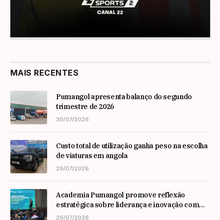
MAIS RECENTES
Pumangol apresenta balanço do segundo
trimestre de 2026
30/07/2026
Custo total de utilização ganha peso na escolha
de viaturas em angola
29/07/2026
Academia Pumangol promove reflexão
estratégica sobre liderança e inovação com
especialista internacional Nadim Habib
29/07/2026