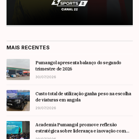
MAIS RECENTES
Pumangol apresenta balanço do segundo
trimestre de 2026
30/07/2026
Custo total de utilização ganha peso na escolha
de viaturas em angola
29/07/2026
Academia Pumangol promove reflexão
estratégica sobre liderança e inovação com
especialista internacional Nadim Habib