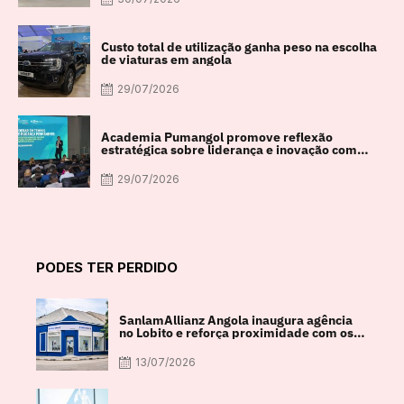
Custo total de utilização ganha peso na escolha
de viaturas em angola
29/07/2026
Academia Pumangol promove reflexão
estratégica sobre liderança e inovação com
especialista internacional Nadim Habib
29/07/2026
PODES TER PERDIDO
SanlamAllianz Angola inaugura agência
no Lobito e reforça proximidade com os
clientes
13/07/2026