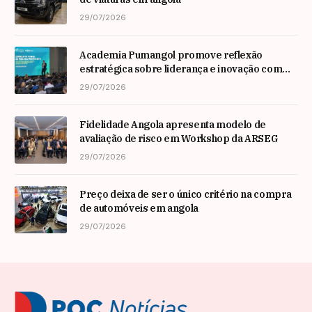
29/07/2026
Academia Pumangol promove reflexão
estratégica sobre liderança e inovação com
especialista internacional Nadim Habib
29/07/2026
Fidelidade Angola apresenta modelo de
avaliação de risco em Workshop da ARSEG
29/07/2026
Preço deixa de ser o único critério na compra
de automóveis em angola
29/07/2026