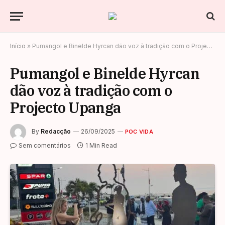
Início
»
Pumangol e Binelde Hyrcan dão voz à tradição com o Projecto Upanga
Pumangol e Binelde Hyrcan
dão voz à tradição com o
Projecto Upanga
By
Redacção
26/09/2025
POC VIDA
Sem comentários
1 Min Read