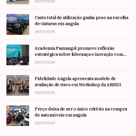
30/07/2026
Custo total de utilização ganha peso na escolha
de viaturas em angola
29/07/2026
Academia Pumangol promove reflexão
estratégica sobre liderança e inovação com
especialista internacional Nadim Habib
29/07/2026
Fidelidade Angola apresenta modelo de
avaliação de risco em Workshop da ARSEG
29/07/2026
Preço deixa de ser o único critério na compra
de automóveis em angola
29/07/2026