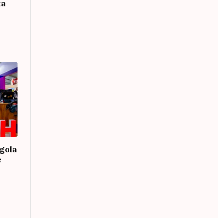
ta
gola
e