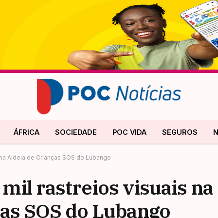
ÁFRICA
SOCIEDADE
POC VIDA
SEGUROS
N
e na Aldeia de Crianças SOS do Lubango
il rastreios visuais na
nças SOS do Lubango