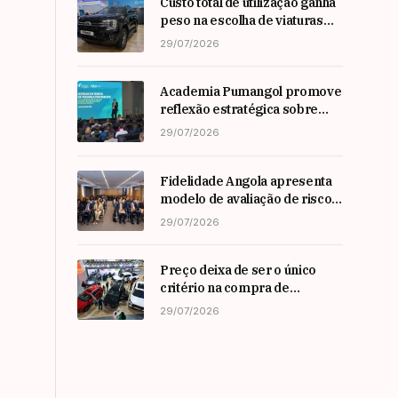
Custo total de utilização ganha
peso na escolha de viaturas
em angola
29/07/2026
Academia Pumangol promove
reflexão estratégica sobre
liderança e inovação com
29/07/2026
especialista internacional
Nadim Habib
Fidelidade Angola apresenta
modelo de avaliação de risco
em Workshop da ARSEG
29/07/2026
Preço deixa de ser o único
critério na compra de
automóveis em angola
29/07/2026