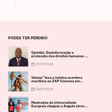
PODES TER PERDIDO
Opinião: Desinformação e
protecção dos direitos humanos na
sociedade digital em debate
07/07/2026
Vaiana” leva a icónica aventura
marítima ao ZAP Cinemas em
imagem real
08/07/2026
Mestrados da Universidade
Europeia chegam a Angola através
de parceria com a FACUL