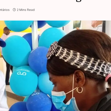
tários
2 Mins Read