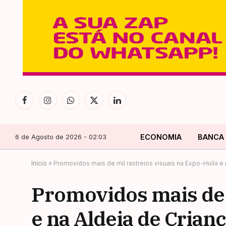
Facebook
Instagram
WhatsApp
X
LinkedIn
(Twitter)
6 de Agosto de 2026 - 02:03
ECONOMIA
BANCA
Início
»
Promovidos mais de mil rastreios visuais na Expo-Huíla 
Promovidos mais de m
e na Aldeia de Cria