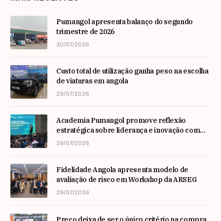
Pumangol apresenta balanço do segundo
trimestre de 2026
30/07/2026
Custo total de utilização ganha peso na escolha
de viaturas em angola
29/07/2026
Academia Pumangol promove reflexão
estratégica sobre liderança e inovação com
especialista internacional Nadim Habib
29/07/2026
Fidelidade Angola apresenta modelo de
avaliação de risco em Workshop da ARSEG
29/07/2026
Preço deixa de ser o único critério na compra