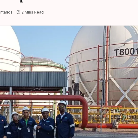
tários
2 Mins Read