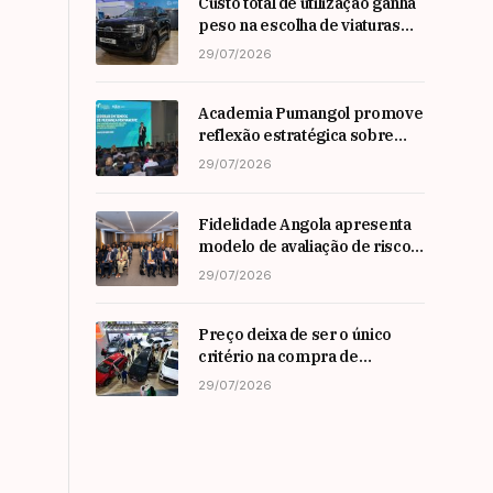
Custo total de utilização ganha
peso na escolha de viaturas
em angola
29/07/2026
Academia Pumangol promove
reflexão estratégica sobre
liderança e inovação com
29/07/2026
especialista internacional
Nadim Habib
Fidelidade Angola apresenta
modelo de avaliação de risco
em Workshop da ARSEG
29/07/2026
Preço deixa de ser o único
critério na compra de
automóveis em angola
29/07/2026