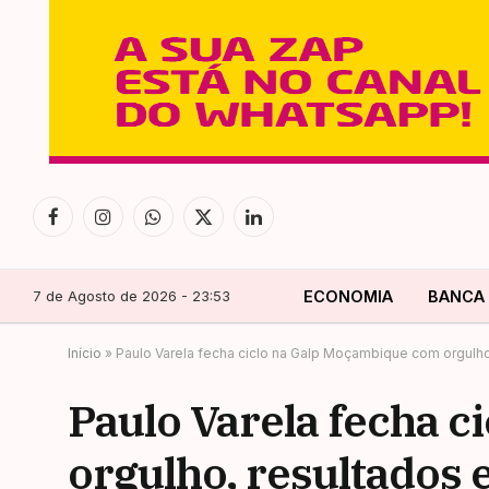
Facebook
Instagram
WhatsApp
X
LinkedIn
(Twitter)
7 de Agosto de 2026 - 23:53
ECONOMIA
BANCA
Início
»
Paulo Varela fecha ciclo na Galp Moçambique com orgulho
Paulo Varela fecha 
orgulho, resultados 