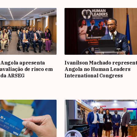
 Angola apresenta
Ivanilson Machado represen
avaliação de risco em
Angola no Human Leaders
 da ARSEG
International Congress