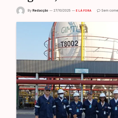
By
Redacção
27/10/2025
Sem comen
E LÁ FORA