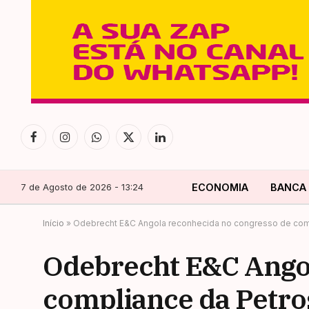
Facebook
Instagram
WhatsApp
X
LinkedIn
(Twitter)
7 de Agosto de 2026 - 13:24
ECONOMIA
BANCA
Início
»
Odebrecht E&C Angola reconhecida no congresso de com
Odebrecht E&C Ango
compliance da Petr