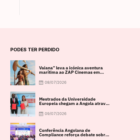
PODES TER PERDIDO
Vaiana” leva a icónica aventura
marítima ao ZAP Cinemas em
imagem real
08/07/2026
Mestrados da Universidade
Europeia chegam a Angola através
de parceria com a FACUL
09/07/2026
Conferência Angolana de
Compliance reforça debate sobre
integridade e crescimento