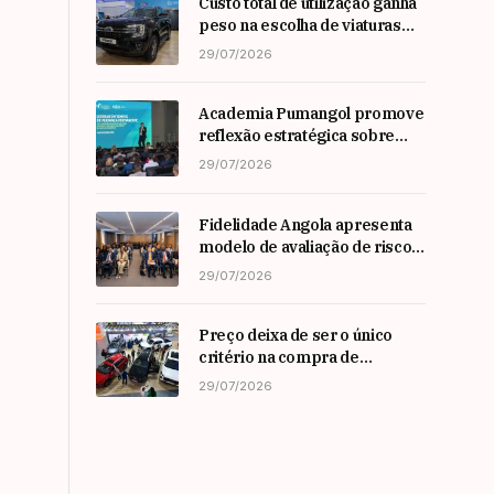
Custo total de utilização ganha
peso na escolha de viaturas
em angola
29/07/2026
Academia Pumangol promove
reflexão estratégica sobre
liderança e inovação com
29/07/2026
especialista internacional
Nadim Habib
Fidelidade Angola apresenta
modelo de avaliação de risco
em Workshop da ARSEG
29/07/2026
Preço deixa de ser o único
critério na compra de
automóveis em angola
29/07/2026