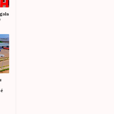
gola
e
s
 é