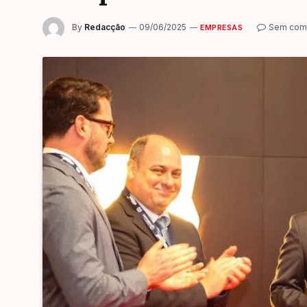
By
Redacção
09/06/2025
Sem come
EMPRESAS