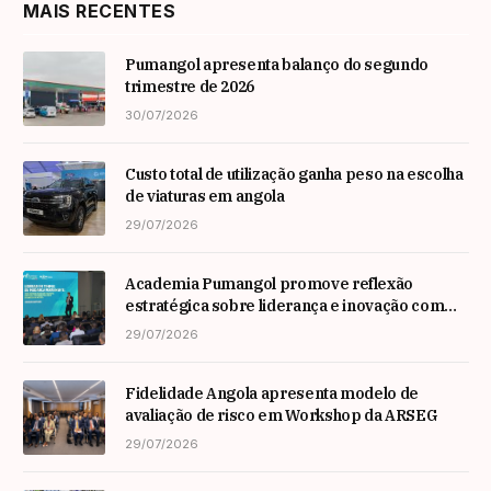
MAIS RECENTES
Pumangol apresenta balanço do segundo
trimestre de 2026
30/07/2026
Custo total de utilização ganha peso na escolha
de viaturas em angola
29/07/2026
Academia Pumangol promove reflexão
estratégica sobre liderança e inovação com
especialista internacional Nadim Habib
29/07/2026
Fidelidade Angola apresenta modelo de
avaliação de risco em Workshop da ARSEG
29/07/2026