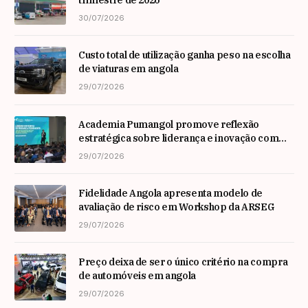
trimestre de 2026
30/07/2026
Custo total de utilização ganha peso na escolha
de viaturas em angola
29/07/2026
Academia Pumangol promove reflexão
estratégica sobre liderança e inovação com
especialista internacional Nadim Habib
29/07/2026
Fidelidade Angola apresenta modelo de
avaliação de risco em Workshop da ARSEG
29/07/2026
Preço deixa de ser o único critério na compra
de automóveis em angola
29/07/2026