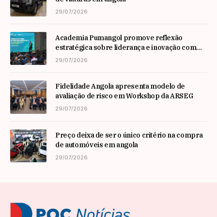
29/07/2026
Academia Pumangol promove reflexão
estratégica sobre liderança e inovação com
especialista internacional Nadim Habib
29/07/2026
Fidelidade Angola apresenta modelo de
avaliação de risco em Workshop da ARSEG
29/07/2026
Preço deixa de ser o único critério na compra
de automóveis em angola
29/07/2026