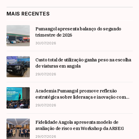
MAIS RECENTES
Pumangol apresenta balanço do segundo
trimestre de 2026
30/07/2026
Custo total de utilização ganha peso na escolha
de viaturas em angola
29/07/2026
Academia Pumangol promove reflexão
estratégica sobre liderança e inovação com
especialista internacional Nadim Habib
29/07/2026
Fidelidade Angola apresenta modelo de
avaliação de risco em Workshop da ARSEG
29/07/2026