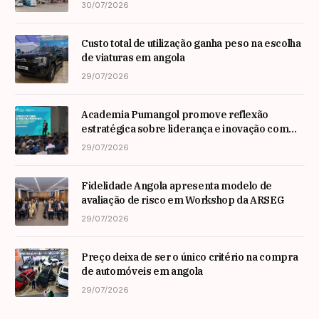
30/07/2026
Custo total de utilização ganha peso na escolha
de viaturas em angola
29/07/2026
Academia Pumangol promove reflexão
estratégica sobre liderança e inovação com
especialista internacional Nadim Habib
29/07/2026
Fidelidade Angola apresenta modelo de
avaliação de risco em Workshop da ARSEG
29/07/2026
Preço deixa de ser o único critério na compra
de automóveis em angola
29/07/2026