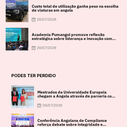
Custo total de utilização ganha peso na escolha
de viaturas em angola
29/07/2026
Academia Pumangol promove reflexão
estratégica sobre liderança e inovação com
especialista internacional Nadim Habib
29/07/2026
PODES TER PERDIDO
Mestrados da Universidade Europeia
chegam a Angola através de parceria com
a FACUL
09/07/2026
Conferência Angolana de Compliance
reforça debate sobre integridade e