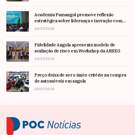
Academia Pumangol promove reflexão
estratégica sobre liderança e inovação com
especialista internacional Nadim Habib
29/07/2026
Fidelidade Angola apresenta modelo de
avaliação de risco em Workshop da ARSEG
29/07/2026
Preço deixa de ser o único critério na compra
de automóveis em angola
29/07/2026