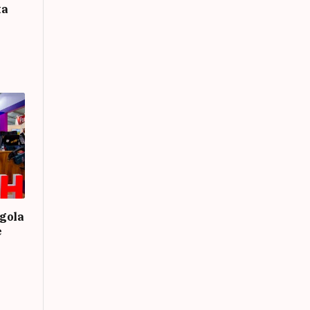
ta
gola
e