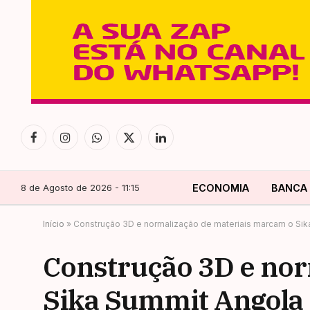
Facebook
Instagram
WhatsApp
X
LinkedIn
(Twitter)
8 de Agosto de 2026 - 11:15
ECONOMIA
BANCA
Início
»
Construção 3D e normalização de materiais marcam o Si
Construção 3D e nor
Sika Summit Angola