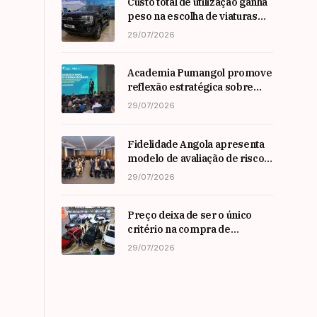
Custo total de utilização ganha
peso na escolha de viaturas
em angola
29/07/2026
Academia Pumangol promove
reflexão estratégica sobre
liderança e inovação com
29/07/2026
especialista internacional
Nadim Habib
Fidelidade Angola apresenta
modelo de avaliação de risco
em Workshop da ARSEG
29/07/2026
Preço deixa de ser o único
critério na compra de
automóveis em angola
29/07/2026