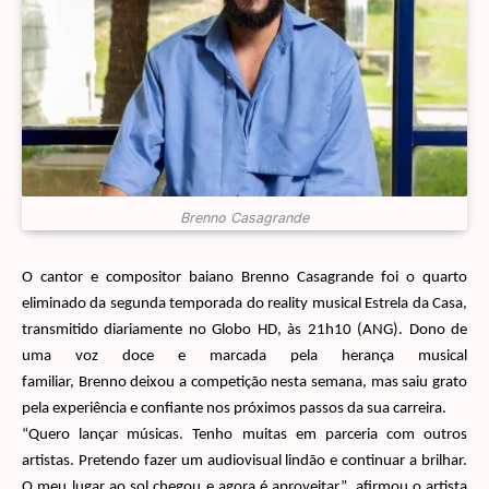
Brenno Casagrande
O cantor e compositor baiano
Brenno
Casagrande foi o quarto
eliminado da segunda temporada do reality musical Estrela da Casa,
transmitido diariamente no Globo HD, às 21h10 (ANG). Dono de
uma voz doce e marcada pela herança musical
familiar,
Brenno
deixou a competição nesta semana, mas saiu grato
pela experiência e confiante nos próximos passos da sua carreira.
“Quero lançar músicas. Tenho muitas em parceria com outros
artistas. Pretendo fazer um audiovisual lindão e continuar a brilhar.
O meu lugar ao sol chegou e agora é aproveitar”, afirmou o artista