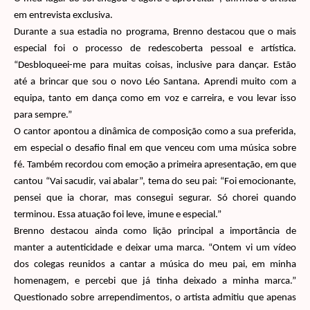
em entrevista exclusiva.
Durante a sua estadia no programa,
Brenno
destacou que o mais
especial foi o processo de redescoberta pessoal e artística.
“Desbloqueei-me para muitas coisas, inclusive para dançar. Estão
até a brincar que sou o novo Léo Santana. Aprendi muito com a
equipa, tanto em dança como em voz e carreira, e vou levar isso
para sempre.”
O cantor apontou a dinâmica de composição como a sua preferida,
em especial o desafio final em que venceu com uma música sobre
fé. Também recordou com emoção a primeira apresentação, em que
cantou “Vai sacudir, vai abalar”, tema do seu pai: “Foi emocionante,
pensei que ia chorar, mas consegui segurar. Só chorei quando
terminou. Essa atuação foi leve, imune e especial.”
Brenno
destacou ainda como lição principal a importância de
manter a autenticidade e deixar uma marca. “Ontem vi um vídeo
dos colegas reunidos a cantar a música do meu pai, em minha
homenagem, e percebi que já tinha deixado a minha marca.”
Questionado sobre arrependimentos, o artista admitiu que apenas