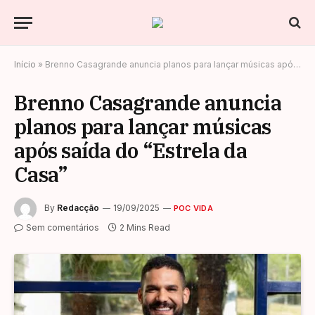
Início
»
Brenno Casagrande anuncia planos para lançar músicas após saída do “Estrela da Casa”
Brenno Casagrande anuncia
planos para lançar músicas
após saída do “Estrela da
Casa”
By
Redacção
19/09/2025
POC VIDA
Sem comentários
2 Mins Read