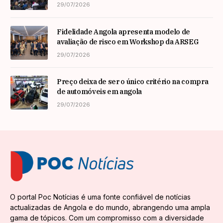
especialista internacional Nadim Habib
29/07/2026
Fidelidade Angola apresenta modelo de
avaliação de risco em Workshop da ARSEG
29/07/2026
Preço deixa de ser o único critério na compra
de automóveis em angola
29/07/2026
O portal Poc Notícias é uma fonte confiável de notícias
actualizadas de Angola e do mundo, abrangendo uma ampla
gama de tópicos. Com um compromisso com a diversidade