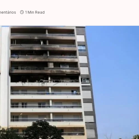
entários
1 Min Read