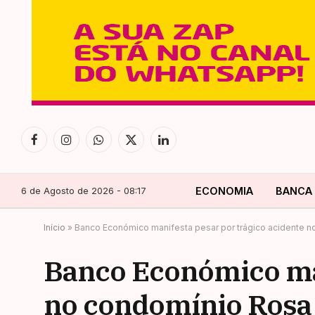
Facebook
Instagram
WhatsApp
X
LinkedIn
(Twitter)
6 de Agosto de 2026 - 08:17
ECONOMIA
BANCA
Início
»
Banco Económico manifesta pesar por trágico acidente n
Banco Económico man
no condomínio Rosa