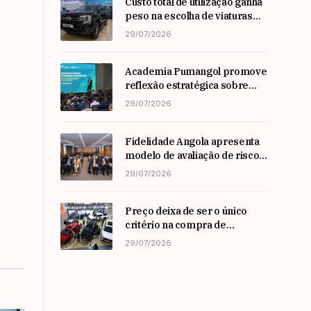
Custo total de utilização ganha
peso na escolha de viaturas
em angola
29/07/2026
Academia Pumangol promove
reflexão estratégica sobre
liderança e inovação com
29/07/2026
especialista internacional
Nadim Habib
Fidelidade Angola apresenta
modelo de avaliação de risco
em Workshop da ARSEG
29/07/2026
Preço deixa de ser o único
critério na compra de
automóveis em angola
29/07/2026