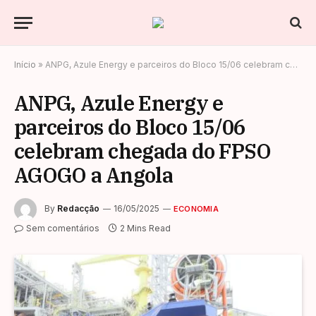
Início
»
ANPG, Azule Energy e parceiros do Bloco 15/06 celebram chegada do FPSO AGOGO a Angola
ANPG, Azule Energy e
parceiros do Bloco 15/06
celebram chegada do FPSO
AGOGO a Angola
By
Redacção
16/05/2025
ECONOMIA
Sem comentários
2 Mins Read