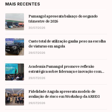
MAIS RECENTES
Pumangol apresenta balanço do segundo
trimestre de 2026
30/07/2026
Custo total de utilização ganha peso na escolha
de viaturas em angola
29/07/2026
Academia Pumangol promove reflexão
estratégica sobre liderança e inovação com
especialista internacional Nadim Habib
29/07/2026
Fidelidade Angola apresenta modelo de
avaliação de risco em Workshop da ARSEG
29/07/2026