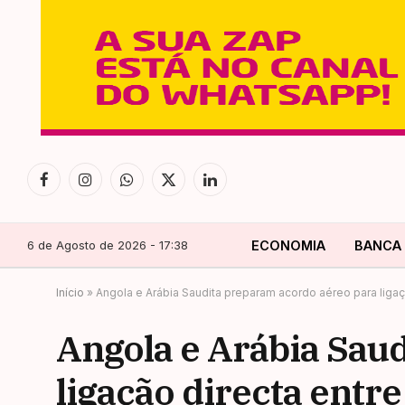
Facebook
Instagram
WhatsApp
X
LinkedIn
(Twitter)
6 de Agosto de 2026 - 17:38
ECONOMIA
BANCA
Início
»
Angola e Arábia Saudita preparam acordo aéreo para ligaç
Angola e Arábia Sau
ligação directa entr