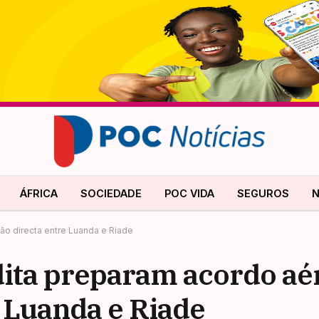
ÁFRICA
SOCIEDADE
POC VIDA
SEGUROS
N
ão directa entre Luanda e Riade
dita preparam acordo aé
e Luanda e Riade