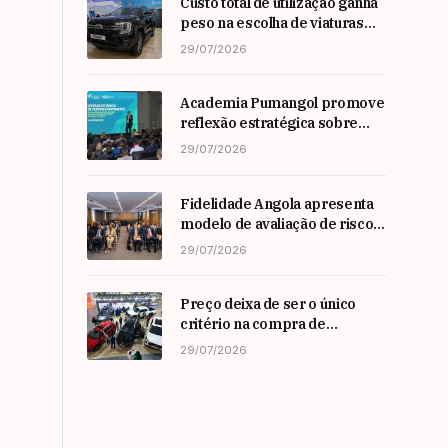
Custo total de utilização ganha
peso na escolha de viaturas
em angola
29/07/2026
Academia Pumangol promove
reflexão estratégica sobre
liderança e inovação com
29/07/2026
especialista internacional
Nadim Habib
Fidelidade Angola apresenta
modelo de avaliação de risco
em Workshop da ARSEG
29/07/2026
Preço deixa de ser o único
critério na compra de
automóveis em angola
29/07/2026