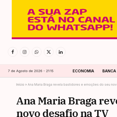
Facebook
Instagram
WhatsApp
X
LinkedIn
(Twitter)
7 de Agosto de 2026 - 21:15
ECONOMIA
BANCA
Início
»
Ana Maria Braga revela bastidores e emoções do seu nov
Ana Maria Braga rev
novo desafio na TV