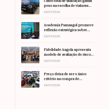
Custo total de utilização ganha
peso na escolha de viaturas
em angola
29/07/2026
Academia Pumangol promove
reflexão estratégica sobre
liderança e inovação com
29/07/2026
especialista internacional
Nadim Habib
Fidelidade Angola apresenta
modelo de avaliação de risco
em Workshop da ARSEG
29/07/2026
Preço deixa de ser o único
critério na compra de
automóveis em angola
29/07/2026