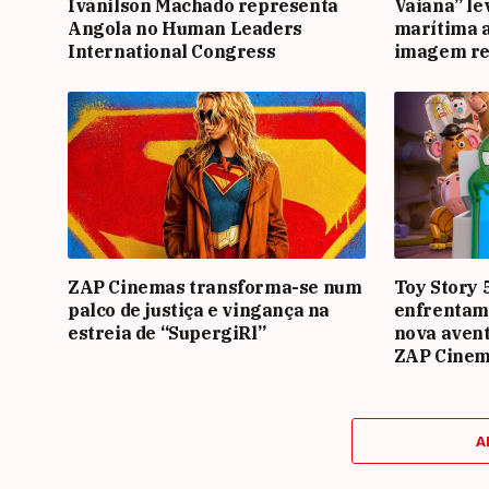
Ivanilson Machado representa
Vaiana” le
Angola no Human Leaders
marítima 
International Congress
imagem re
ZAP Cinemas transforma-se num
Toy Story 
palco de justiça e vingança na
enfrentam
estreia de “SupergiRl”
nova avent
ZAP Cine
A