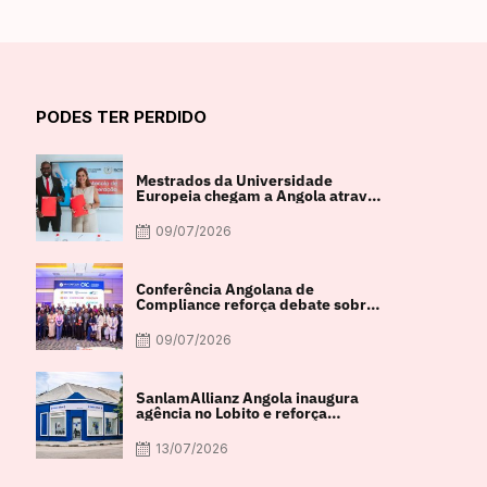
PODES TER PERDIDO
Mestrados da Universidade
Europeia chegam a Angola através
de parceria com a FACUL
09/07/2026
Conferência Angolana de
Compliance reforça debate sobre
integridade e crescimento
económico
09/07/2026
SanlamAllianz Angola inaugura
agência no Lobito e reforça
proximidade com os clientes
13/07/2026