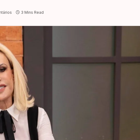
tários
3 Mins Read