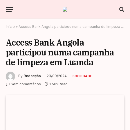
Início
»
Access Bank Angola participou numa campanha de limpeza em Luanda
Access Bank Angola
participou numa campanha
de limpeza em Luanda
By
Redacção
23/09/2024
SOCIEDADE
Sem comentários
1 Min Read