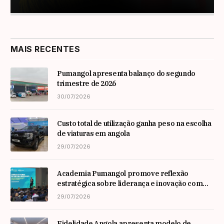
MAIS RECENTES
Pumangol apresenta balanço do segundo
trimestre de 2026
30/07/2026
Custo total de utilização ganha peso na escolha
de viaturas em angola
29/07/2026
Academia Pumangol promove reflexão
estratégica sobre liderança e inovação com
especialista internacional Nadim Habib
29/07/2026
Fidelidade Angola apresenta modelo de