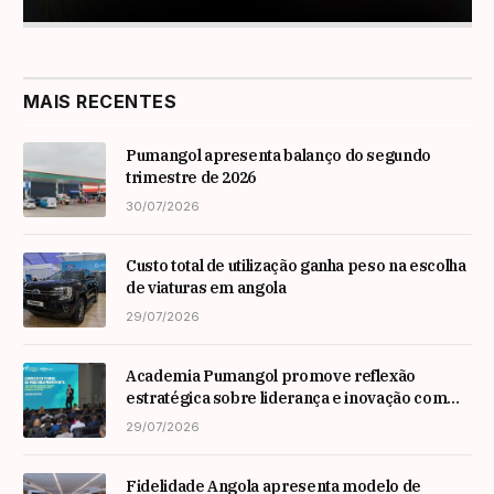
MAIS RECENTES
Pumangol apresenta balanço do segundo
trimestre de 2026
30/07/2026
Custo total de utilização ganha peso na escolha
de viaturas em angola
29/07/2026
Academia Pumangol promove reflexão
estratégica sobre liderança e inovação com
especialista internacional Nadim Habib
29/07/2026
Fidelidade Angola apresenta modelo de